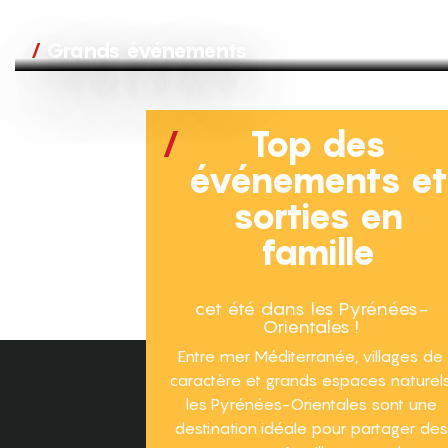
Grands événements
Top des
événements e
sorties en
famille
cet été dans les Pyrénées-
Orientales !
Entre mer Méditerranée, villages de
caractère et grands espaces naturels
les Pyrénées-Orientales sont une
destination idéale pour partager des