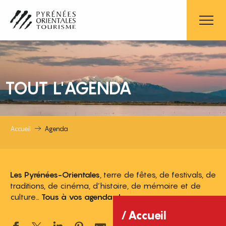
Aller
au
contenu
principal
TOUT L'AGENDA
Accueil
Agenda
Les Pyrénées-Orientales
, terre de fêtes, de festivals, de
traditions, de cinéma, d’histoire, de mémoire et de
culture…
Tous à vos agendas !
Accueil