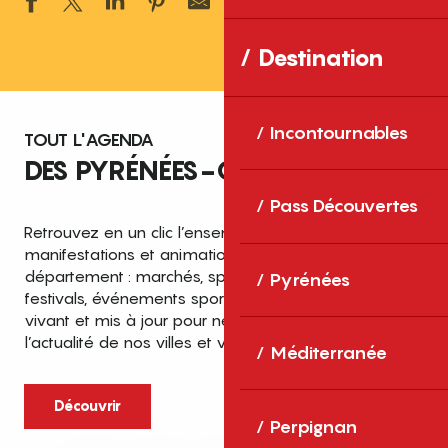
Ajouter aux 
Destination
Incontournables
TOUT L'AGENDA
DES PYRÉNÉES-ORIENTALES
Pass Découvertes
Retrouvez en un clic l’ensemble des fêtes,
manifestations et animations recensées dans le
département : marchés, spectacles, expositions,
Pyrénées
festivals, événements sportifs et culturels… un agenda
vivant et mis à jour pour ne rien manquer de
l’actualité de nos villes et villages.
Méditerranée
Découvrir
Perpignan