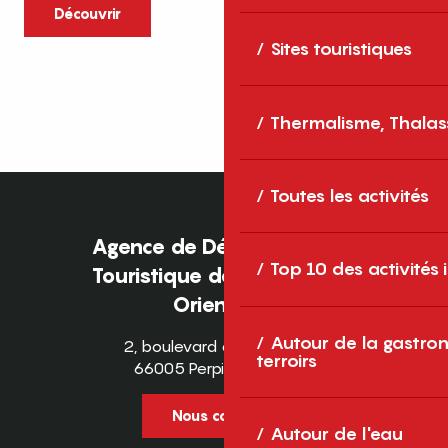
caractère et grands espaces naturels, les
Découvrir
Pyrénées-Orientales sont une destination
Sites touristiques
idéale pour partager des moments en
famille tout au long...
Thermalisme, Thalas
Toutes les activités
Agence de Développement
Top 10 des activités
Touristique des Pyrénées-
Orientales
Autour de la gastron
2, boulevard des Pyrénées
terroirs
66005 Perpignan Cedex
Nous contacter
Autour de l'eau