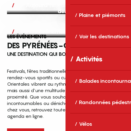
Aujourd’hui, demain et après-
demain
Plaine et piémonts
Grands événements
LES ÉVÉNEMENTS
Voir les destinations
DES PYRÉNÉES-ORIENTALES
UNE DESTINATION QUI BOUGE TOUTE L’ANNÉE
Activités
Festivals, fêtes traditionnelles, concerts, expositions,
rendez-vous sportifs ou culturels… les Pyrénées-
Balades incontourna
Orientales vibrent au rythme de grands temps forts
mais aussi d’une multitude d’événements de
proximité. Que vous souhaitiez vivre les
Top des événements et sorties
Randonnées pédestr
incontournables ou dénicher des sorties près de
en famille
chez vous, retrouvez toutes les infos dans notre
cet été dans les Pyrénées-Orientales
agenda en ligne.
!
Vélos
Entre mer Méditerranée, villages de