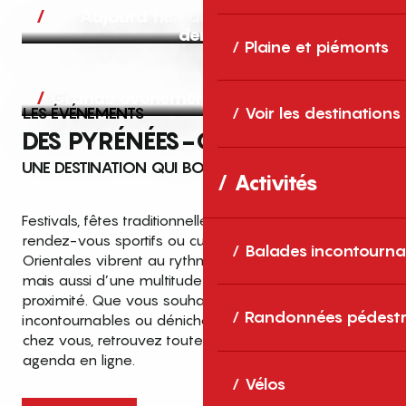
Aujourd’hui, demain et après-
demain
Plaine et piémonts
Grands événements
LES ÉVÉNEMENTS
Voir les destinations
DES PYRÉNÉES-ORIENTALES
UNE DESTINATION QUI BOUGE TOUTE L’ANNÉE
Activités
Festivals, fêtes traditionnelles, concerts, expositions,
rendez-vous sportifs ou culturels… les Pyrénées-
Balades incontourna
Orientales vibrent au rythme de grands temps forts
mais aussi d’une multitude d’événements de
proximité. Que vous souhaitiez vivre les
Top des événements et sorties
Randonnées pédestr
incontournables ou dénicher des sorties près de
en famille
chez vous, retrouvez toutes les infos dans notre
cet été dans les Pyrénées-Orientales
agenda en ligne.
!
Vélos
Entre mer Méditerranée, villages de