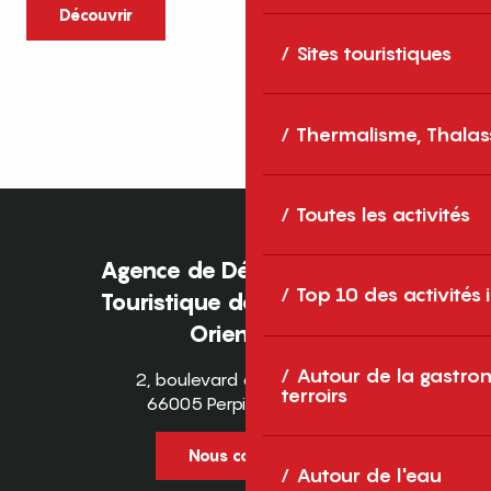
caractère et grands espaces naturels, les
Découvrir
Pyrénées-Orientales sont une destination
Sites touristiques
idéale pour partager des moments en
famille tout au long...
Thermalisme, Thalas
Toutes les activités
Agence de Développement
Top 10 des activités
Touristique des Pyrénées-
Orientales
Autour de la gastron
2, boulevard des Pyrénées
terroirs
66005 Perpignan Cedex
Nous contacter
Autour de l'eau