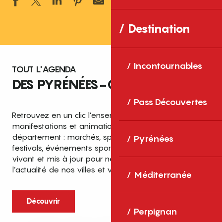
Ajouter aux 
Destination
Incontournables
TOUT L'AGENDA
DES PYRÉNÉES-ORIENTALES
Pass Découvertes
Retrouvez en un clic l’ensemble des fêtes,
manifestations et animations recensées dans le
département : marchés, spectacles, expositions,
Pyrénées
festivals, événements sportifs et culturels… un agenda
vivant et mis à jour pour ne rien manquer de
l’actualité de nos villes et villages.
Méditerranée
Découvrir
Perpignan