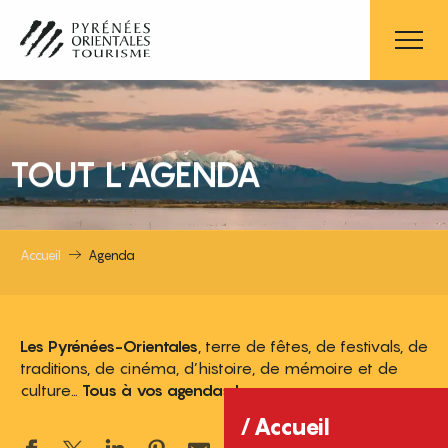
Aller
au
contenu
principal
TOUT L'AGENDA
Accueil
Agenda
Les Pyrénées-Orientales
, terre de fêtes, de festivals, de
traditions, de cinéma, d’histoire, de mémoire et de
culture…
Tous à vos agendas !
Accueil