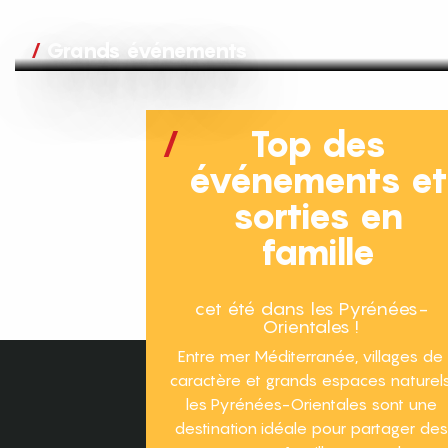
Grands événements
Top des
événements e
sorties en
famille
cet été dans les Pyrénées-
Orientales !
Entre mer Méditerranée, villages de
caractère et grands espaces naturels
les Pyrénées-Orientales sont une
destination idéale pour partager des