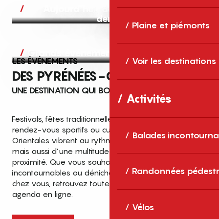
Aujourd’hui, demain et après-
demain
Plaine et piémonts
Grands événements
LES ÉVÉNEMENTS
Voir les destinations
DES PYRÉNÉES-ORIENTALES
UNE DESTINATION QUI BOUGE TOUTE L’ANNÉE
Activités
Festivals, fêtes traditionnelles, concerts, expositions,
rendez-vous sportifs ou culturels… les Pyrénées-
Balades incontourna
Orientales vibrent au rythme de grands temps forts
mais aussi d’une multitude d’événements de
proximité. Que vous souhaitiez vivre les
Top des événements et sorties
Randonnées pédestr
incontournables ou dénicher des sorties près de
en famille
chez vous, retrouvez toutes les infos dans notre
cet été dans les Pyrénées-Orientales
agenda en ligne.
!
Vélos
Entre mer Méditerranée, villages de