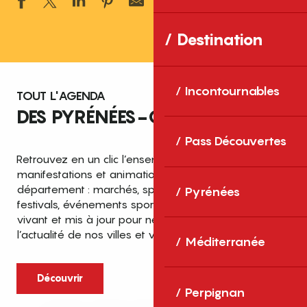
Ajouter aux 
Destination
Incontournables
TOUT L'AGENDA
DES PYRÉNÉES-ORIENTALES
Pass Découvertes
Retrouvez en un clic l’ensemble des fêtes,
manifestations et animations recensées dans le
département : marchés, spectacles, expositions,
Pyrénées
festivals, événements sportifs et culturels… un agenda
vivant et mis à jour pour ne rien manquer de
l’actualité de nos villes et villages.
Méditerranée
Découvrir
Perpignan