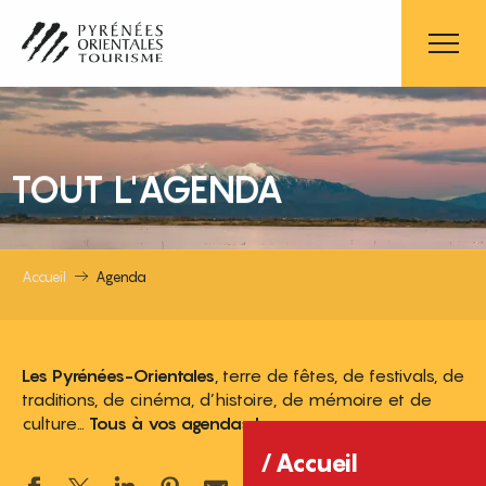
Aller
au
contenu
principal
TOUT L'AGENDA
Accueil
Agenda
Les Pyrénées-Orientales
, terre de fêtes, de festivals, de
traditions, de cinéma, d’histoire, de mémoire et de
culture…
Tous à vos agendas !
Accueil