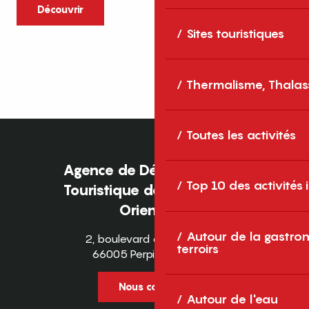
caractère et grands espaces naturels, les
Découvrir
Pyrénées-Orientales sont une destination
Sites touristiques
idéale pour partager des moments en
famille tout au long...
Thermalisme, Thalas
Toutes les activités
Agence de Développement
Top 10 des activités
Touristique des Pyrénées-
Orientales
Autour de la gastron
2, boulevard des Pyrénées
terroirs
66005 Perpignan Cedex
Nous contacter
Autour de l'eau