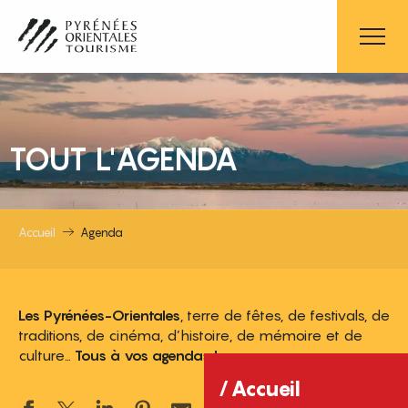
Aller
au
contenu
principal
TOUT L'AGENDA
Accueil
Agenda
Les Pyrénées-Orientales
, terre de fêtes, de festivals, de
traditions, de cinéma, d’histoire, de mémoire et de
culture…
Tous à vos agendas !
Accueil