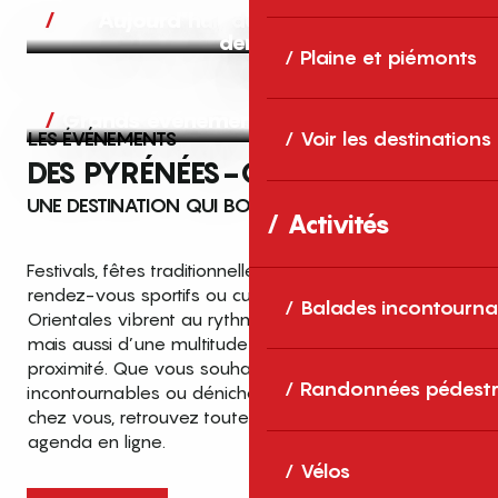
Aujourd’hui, demain et après-
demain
Plaine et piémonts
Grands événements
LES ÉVÉNEMENTS
Voir les destinations
DES PYRÉNÉES-ORIENTALES
UNE DESTINATION QUI BOUGE TOUTE L’ANNÉE
Activités
Festivals, fêtes traditionnelles, concerts, expositions,
rendez-vous sportifs ou culturels… les Pyrénées-
Balades incontourna
Orientales vibrent au rythme de grands temps forts
mais aussi d’une multitude d’événements de
proximité. Que vous souhaitiez vivre les
Top des événements et sorties
Randonnées pédestr
incontournables ou dénicher des sorties près de
en famille
chez vous, retrouvez toutes les infos dans notre
cet été dans les Pyrénées-Orientales
agenda en ligne.
!
Vélos
Entre mer Méditerranée, villages de