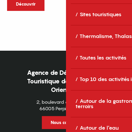
caractère et grands espaces naturels, les
Découvrir
Pyrénées-Orientales sont une destination
Sites touristiques
idéale pour partager des moments en
famille tout au long...
Thermalisme, Thalas
Toutes les activités
Agence de Développement
Top 10 des activités
Touristique des Pyrénées-
Orientales
Autour de la gastron
2, boulevard des Pyrénées
terroirs
66005 Perpignan Cedex
Nous contacter
Autour de l'eau