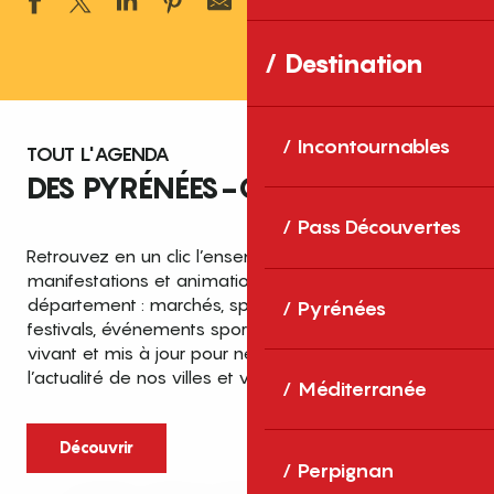
Ajouter aux 
Destination
Incontournables
TOUT L'AGENDA
DES PYRÉNÉES-ORIENTALES
Pass Découvertes
Retrouvez en un clic l’ensemble des fêtes,
manifestations et animations recensées dans le
département : marchés, spectacles, expositions,
Pyrénées
festivals, événements sportifs et culturels… un agenda
vivant et mis à jour pour ne rien manquer de
l’actualité de nos villes et villages.
Méditerranée
Découvrir
Perpignan