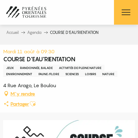
Aller
au
contenu
principal
Accueil
Agenda
COURSE D'EAU'RIENTATION
Mardi 11 août à 09:30
COURSE D'EAU'RIENTATION
JEUX
RANDONNÉE, BALADE
ACTIVITÉS DE PLEINE NATURE
ENVIRONNEMENT
FAUNE /FLORE
SCIENCES
LOISIRS
NATURE
4 Rue Arago, Le Boulou
M'y rendre
Ajouter aux favoris
Partager