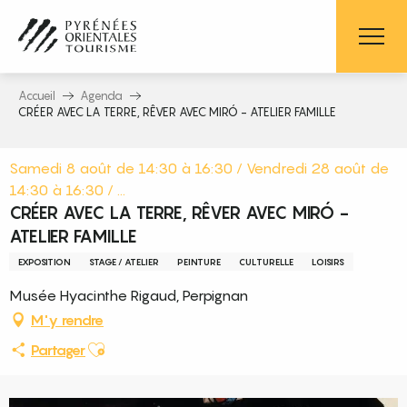
Aller
au
contenu
principal
Accueil
Agenda
CRÉER AVEC LA TERRE, RÊVER AVEC MIRÓ - ATELIER FAMILLE
Samedi 8 août de 14:30 à 16:30 / Vendredi 28 août de
14:30 à 16:30 / ...
CRÉER AVEC LA TERRE, RÊVER AVEC MIRÓ -
ATELIER FAMILLE
EXPOSITION
STAGE / ATELIER
PEINTURE
CULTURELLE
LOISIRS
Musée Hyacinthe Rigaud, Perpignan
M'y rendre
Ajouter aux favoris
Partager