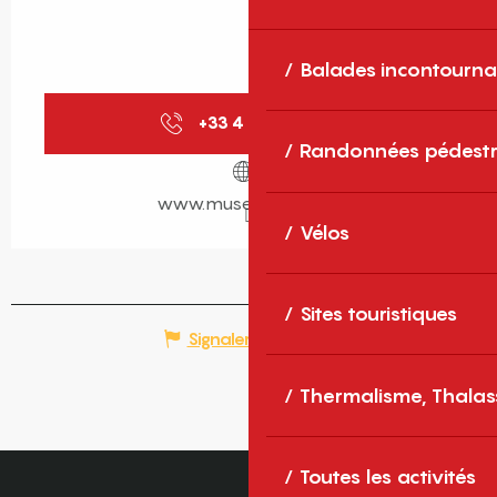
Balades incontourna
+33 4 68 66 19
▒▒
Randonnées pédestr
www.musee-rigaud.fr
Vélos
Sites touristiques
Signaler une erreur
Thermalisme, Thalas
Toutes les activités