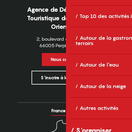
Agence de Développement
Top 10 des activités
Touristique des Pyrénées-
Orientales
Autour de la gastron
2, boulevard des Pyrénées
terroirs
66005 Perpignan Cedex
Nous contacter
Autour de l'eau
S'inscrire à la newsletter
Autour de la neige
Autres activités
France
Europe
S'organiser