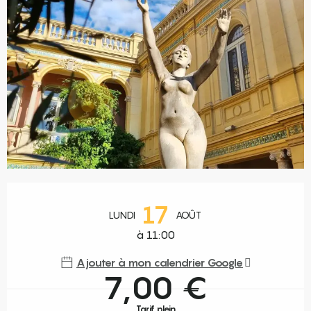
Ouverture et coordonnées
17
LUNDI
AOÛT
à 11:00
Ajouter à mon calendrier Google
7,00 €
Tarif plein