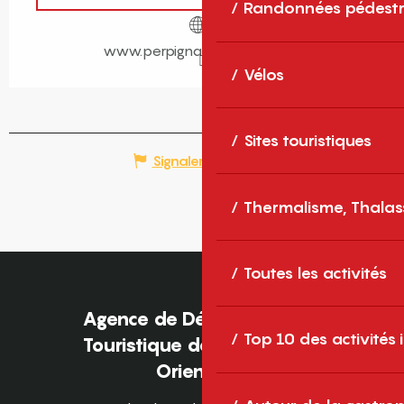
Randonnées pédestr
www.perpignantourisme.com
Vélos
Sites touristiques
Signaler une erreur
Thermalisme, Thalas
Toutes les activités
Agence de Développement
Top 10 des activités
Touristique des Pyrénées-
Orientales