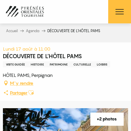
Aller
au
contenu
principal
Accueil
Agenda
DÉCOUVERTE DE L’HÔTEL PAMS
Lundi 17 août à 11:00
DÉCOUVERTE DE L’HÔTEL PAMS
VISITE GUIDÉE
HISTOIRE
PATRIMOINE
CULTURELLE
LOISIRS
HÔTEL PAMS, Perpignan
M'y rendre
Ajouter aux favoris
Partager
+2 photos