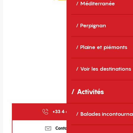
Méditerranée
Perpignan
Plaine et piémonts
Voir les destinations
Activités
+33 4 68 66 30
▒▒
Balades incontourna
Contactez-nous