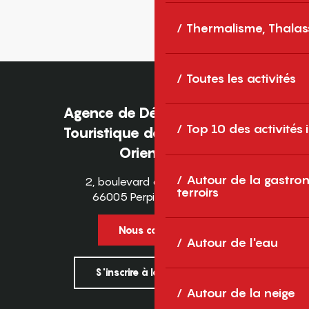
Thermalisme, Thalas
Toutes les activités
Agence de Développement
Top 10 des activités
Touristique des Pyrénées-
Orientales
Autour de la gastron
2, boulevard des Pyrénées
terroirs
66005 Perpignan Cedex
Nous contacter
Autour de l'eau
S'inscrire à la newsletter
Autour de la neige