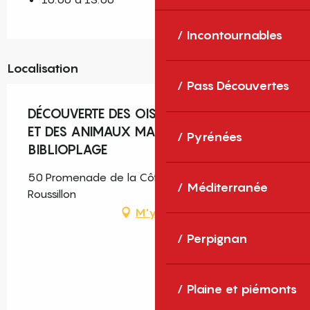
Incontournables
Localisation
Pass Découvertes
DÉCOUVERTE DES OISEAUX DU LITTORAL
ET DES ANIMAUX MARINS À LA
Pyrénées
BIBLIOPLAGE
50 Promenade de la Côte Vermeille, Canet-en-
Méditerranée
Roussillon
M'y rendre
Perpignan
Plaine et piémonts