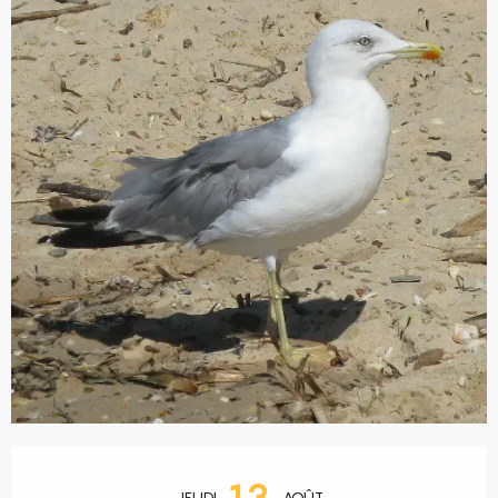
Ouverture et coordonnées
13
JEUDI
AOÛT