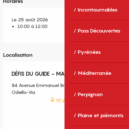
Horaires
Incontournables
Le 25 août 2026
10:00 à 12:00
Pass Découvertes
Pyrénées
Localisation
Méditerranée
DÉFIS DU GUIDE - MARDI 25 AOÛT
84 Avenue Emmanuel Brousse, Font-Romeu-
Odeillo-Via
Perpignan
M'y rendre
Plaine et piémonts