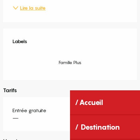
Lire la suite
Offres de prestations
Labels
Labels
Famille Plus
Tarifs
Accueil
Entrée gratuite
—
Destination