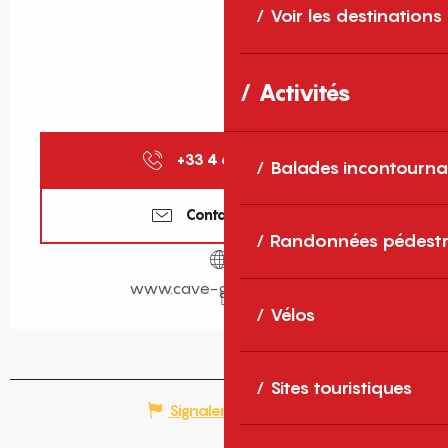
Voir les destinations
Activités
+33 4 68 80 79
▒▒
Balades incontourna
Contactez-nous
Randonnées pédestr
www.cave-gustumo.com
Vélos
Sites touristiques
Signaler une erreur