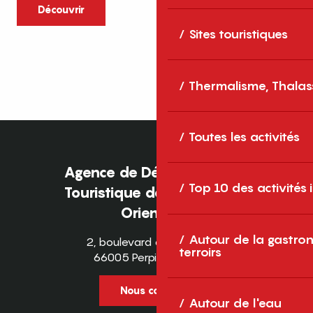
caractère et grands espaces naturels, les
Découvrir
Pyrénées-Orientales sont une destination
Sites touristiques
idéale pour partager des moments en
famille tout au long...
Thermalisme, Thalas
Toutes les activités
Agence de Développement
Top 10 des activités
Touristique des Pyrénées-
Orientales
Autour de la gastron
2, boulevard des Pyrénées
terroirs
66005 Perpignan Cedex
Nous contacter
Autour de l'eau