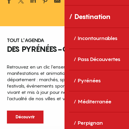
Ajouter aux 
Destination
Incontournables
TOUT L'AGENDA
DES PYRÉNÉES-ORIENTALES
Pass Découvertes
Retrouvez en un clic l’ensemble des fêtes,
manifestations et animations recensées dans le
département : marchés, spectacles, expositions,
Pyrénées
festivals, événements sportifs et culturels… un agenda
vivant et mis à jour pour ne rien manquer de
l’actualité de nos villes et villages.
Méditerranée
Découvrir
Perpignan