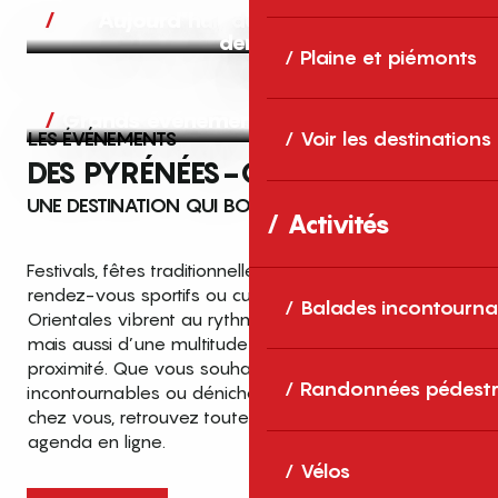
Aujourd’hui, demain et après-
demain
Plaine et piémonts
Grands événements
LES ÉVÉNEMENTS
Voir les destinations
DES PYRÉNÉES-ORIENTALES
UNE DESTINATION QUI BOUGE TOUTE L’ANNÉE
Activités
Festivals, fêtes traditionnelles, concerts, expositions,
rendez-vous sportifs ou culturels… les Pyrénées-
Balades incontourna
Orientales vibrent au rythme de grands temps forts
mais aussi d’une multitude d’événements de
proximité. Que vous souhaitiez vivre les
Top des événements et sorties
Randonnées pédestr
incontournables ou dénicher des sorties près de
en famille
chez vous, retrouvez toutes les infos dans notre
cet été dans les Pyrénées-Orientales
agenda en ligne.
!
Vélos
Entre mer Méditerranée, villages de