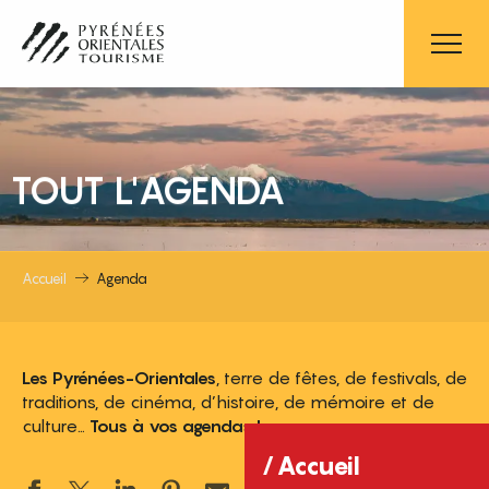
Aller
au
contenu
principal
TOUT L'AGENDA
Accueil
Agenda
Les Pyrénées-Orientales
, terre de fêtes, de festivals, de
traditions, de cinéma, d’histoire, de mémoire et de
culture…
Tous à vos agendas !
Accueil