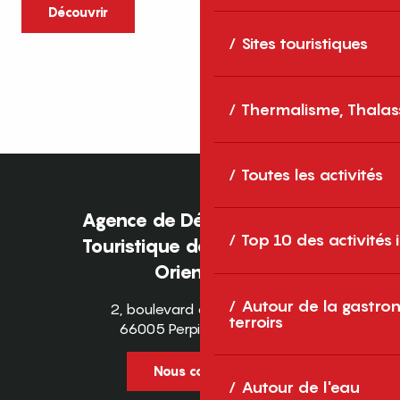
caractère et grands espaces naturels, les
Découvrir
Pyrénées-Orientales sont une destination
Sites touristiques
idéale pour partager des moments en
famille tout au long...
Thermalisme, Thalas
Toutes les activités
Agence de Développement
Top 10 des activités
Touristique des Pyrénées-
Orientales
Autour de la gastron
2, boulevard des Pyrénées
terroirs
66005 Perpignan Cedex
Nous contacter
Autour de l'eau