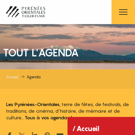
Aller
au
contenu
principal
TOUT L'AGENDA
Accueil
Agenda
Les Pyrénées-Orientales
, terre de fêtes, de festivals, de
traditions, de cinéma, d’histoire, de mémoire et de
culture…
Tous à vos agendas !
Accueil