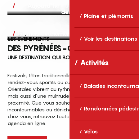
Aujourd’hui, demain et après-
demain
Plaine et piémonts
Grands événements
LES ÉVÉNEMENTS
Voir les destinations
DES PYRÉNÉES-ORIENTALES
UNE DESTINATION QUI BOUGE TOUTE L’ANNÉE
Activités
Festivals, fêtes traditionnelles, concerts, expositions,
rendez-vous sportifs ou culturels… les Pyrénées-
Balades incontourna
Orientales vibrent au rythme de grands temps forts
mais aussi d’une multitude d’événements de
proximité. Que vous souhaitiez vivre les
Top des événements et sorties
Randonnées pédestr
incontournables ou dénicher des sorties près de
en famille
chez vous, retrouvez toutes les infos dans notre
cet été dans les Pyrénées-Orientales
agenda en ligne.
!
Vélos
Entre mer Méditerranée, villages de