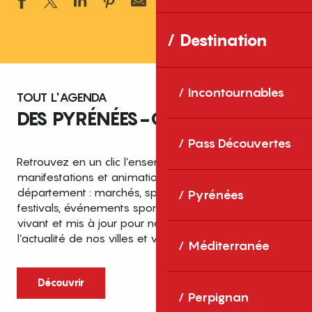
Ajouter aux 
Destination
Incontournables
TOUT L'AGENDA
DES PYRÉNÉES-ORIENTALES
Pass Découvertes
Retrouvez en un clic l’ensemble des fêtes,
manifestations et animations recensées dans le
département : marchés, spectacles, expositions,
Pyrénées
festivals, événements sportifs et culturels… un agenda
vivant et mis à jour pour ne rien manquer de
l’actualité de nos villes et villages.
Méditerranée
Découvrir
Perpignan