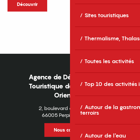
caractère et grands espaces naturels, les
Découvrir
Pyrénées-Orientales sont une destination
Sites touristiques
idéale pour partager des moments en
famille tout au long...
Thermalisme, Thalas
Toutes les activités
Agence de Développement
Top 10 des activités
Touristique des Pyrénées-
Orientales
Autour de la gastron
2, boulevard des Pyrénées
terroirs
66005 Perpignan Cedex
Nous contacter
Autour de l'eau