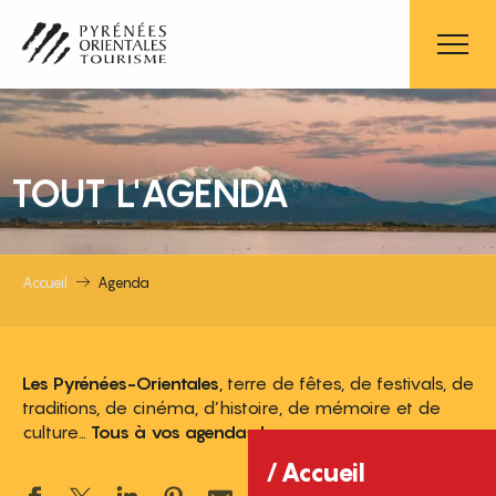
Aller
au
contenu
principal
TOUT L'AGENDA
Accueil
Agenda
Les Pyrénées-Orientales
, terre de fêtes, de festivals, de
traditions, de cinéma, d’histoire, de mémoire et de
culture…
Tous à vos agendas !
Accueil