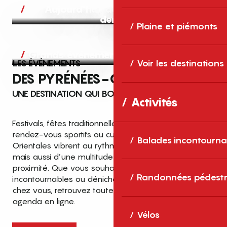
Aujourd’hui, demain et après-
demain
Plaine et piémonts
Grands événements
LES ÉVÉNEMENTS
Voir les destinations
DES PYRÉNÉES-ORIENTALES
UNE DESTINATION QUI BOUGE TOUTE L’ANNÉE
Activités
Festivals, fêtes traditionnelles, concerts, expositions,
rendez-vous sportifs ou culturels… les Pyrénées-
Balades incontourna
Orientales vibrent au rythme de grands temps forts
mais aussi d’une multitude d’événements de
proximité. Que vous souhaitiez vivre les
Top des événements et sorties
Randonnées pédestr
incontournables ou dénicher des sorties près de
en famille
chez vous, retrouvez toutes les infos dans notre
cet été dans les Pyrénées-Orientales
agenda en ligne.
!
Vélos
Entre mer Méditerranée, villages de