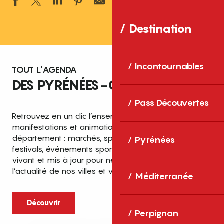
Ajouter aux 
Destination
Incontournables
TOUT L'AGENDA
DES PYRÉNÉES-ORIENTALES
Pass Découvertes
Retrouvez en un clic l’ensemble des fêtes,
manifestations et animations recensées dans le
département : marchés, spectacles, expositions,
Pyrénées
festivals, événements sportifs et culturels… un agenda
vivant et mis à jour pour ne rien manquer de
l’actualité de nos villes et villages.
Méditerranée
Découvrir
Perpignan