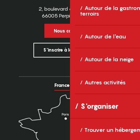
Autour de la gastron
2, boulevard des Pyrénées
terroirs
66005 Perpignan Cedex
Nous contacter
Autour de l'eau
S'inscrire à la newsletter
Autour de la neige
Autres activités
France
Europe
S'organiser
Trouver un héberge