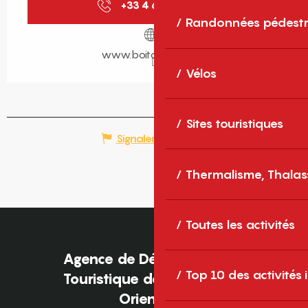
+33 4 68 34 07
▒▒
Randonnées pédestr
www.boitaclous.com
Vélos
Sites touristiques
Signaler une erreur
Thermalisme, Thalas
Toutes les activités
Agence de Développement
Top 10 des activités
Touristique des Pyrénées-
Orientales