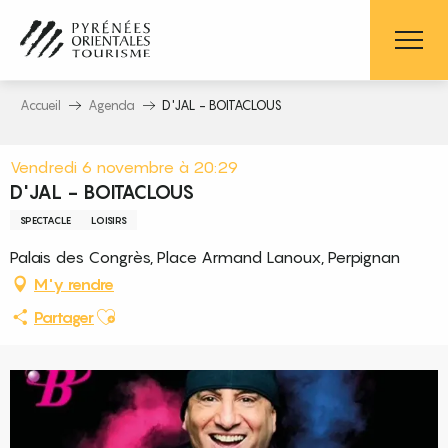
Aller
au
contenu
principal
Accueil
Agenda
D'JAL - BOITACLOUS
Vendredi 6 novembre à 20:29
D'JAL - BOITACLOUS
SPECTACLE
LOISIRS
Palais des Congrès, Place Armand Lanoux, Perpignan
M'y rendre
Ajouter aux favoris
Partager