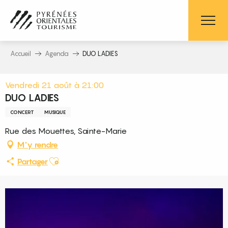
Aller
au
contenu
principal
Accueil
Agenda
DUO LADIES
Vendredi 21 août à 21:00
DUO LADIES
CONCERT
MUSIQUE
Rue des Mouettes, Sainte-Marie
M'y rendre
Ajouter aux favoris
Partager