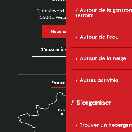
Autour de la gastron
2, boulevard des Pyrénées
terroirs
66005 Perpignan Cedex
Nous contacter
Autour de l'eau
S'inscrire à la newsletter
Autour de la neige
Autres activités
France
Europe
S'organiser
Trouver un héberge