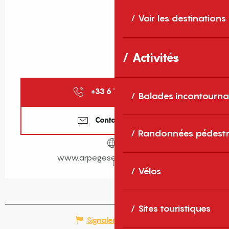
Voir les destinations
Activités
+33 6 75 87 32
▒▒
Balades incontourna
Contactez-nous
Randonnées pédestr
www.arpegesenfenouilledes.fr
Vélos
Sites touristiques
Signaler une erreur