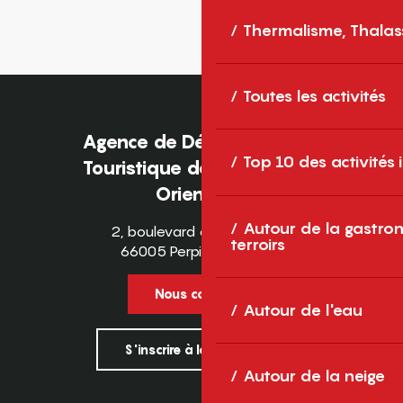
Thermalisme, Thalas
Toutes les activités
Agence de Développement
Top 10 des activités
Touristique des Pyrénées-
Orientales
Autour de la gastron
2, boulevard des Pyrénées
terroirs
66005 Perpignan Cedex
Nous contacter
Autour de l'eau
S'inscrire à la newsletter
Autour de la neige