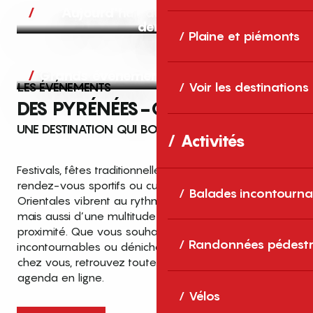
Aujourd’hui, demain et après-
demain
Plaine et piémonts
Grands événements
LES ÉVÉNEMENTS
Voir les destinations
DES PYRÉNÉES-ORIENTALES
UNE DESTINATION QUI BOUGE TOUTE L’ANNÉE
Activités
Festivals, fêtes traditionnelles, concerts, expositions,
rendez-vous sportifs ou culturels… les Pyrénées-
Balades incontourna
Orientales vibrent au rythme de grands temps forts
mais aussi d’une multitude d’événements de
proximité. Que vous souhaitiez vivre les
Top des événements et sorties
Randonnées pédestr
incontournables ou dénicher des sorties près de
en famille
chez vous, retrouvez toutes les infos dans notre
cet été dans les Pyrénées-Orientales
agenda en ligne.
!
Vélos
Entre mer Méditerranée, villages de