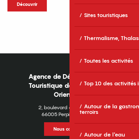
caractère et grands espaces naturels, les
Découvrir
Pyrénées-Orientales sont une destination
Sites touristiques
idéale pour partager des moments en
famille tout au long...
Thermalisme, Thalas
Toutes les activités
Agence de Développement
Top 10 des activités
Touristique des Pyrénées-
Orientales
Autour de la gastron
2, boulevard des Pyrénées
terroirs
66005 Perpignan Cedex
Nous contacter
Autour de l'eau