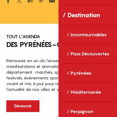
Ajouter aux 
Destination
Incontournables
TOUT L'AGENDA
DES PYRÉNÉES-ORIENTALES
Pass Découvertes
Retrouvez en un clic l’ensemble des fêtes,
manifestations et animations recensées dans le
département : marchés, spectacles, expositions,
Pyrénées
festivals, événements sportifs et culturels… un agenda
vivant et mis à jour pour ne rien manquer de
l’actualité de nos villes et villages.
Méditerranée
Découvrir
Perpignan