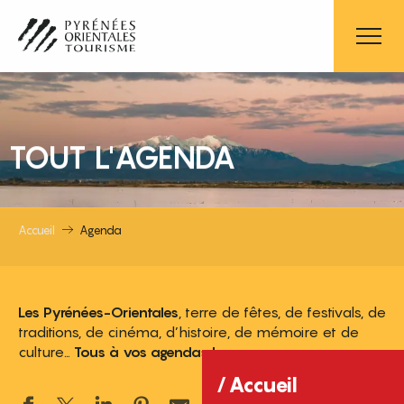
Aller
au
contenu
principal
TOUT L'AGENDA
Accueil
Agenda
Les Pyrénées-Orientales
, terre de fêtes, de festivals, de
traditions, de cinéma, d’histoire, de mémoire et de
culture…
Tous à vos agendas !
Accueil