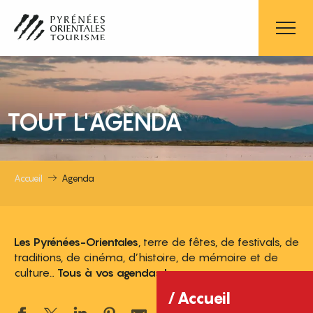
Aller
au
contenu
principal
TOUT L'AGENDA
Accueil
Agenda
Les Pyrénées-Orientales
, terre de fêtes, de festivals, de
traditions, de cinéma, d’histoire, de mémoire et de
culture…
Tous à vos agendas !
Accueil