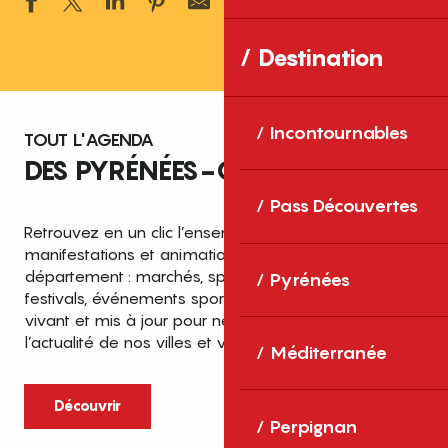
Ajouter aux 
Destination
Incontournables
TOUT L'AGENDA
DES PYRÉNÉES-ORIENTALES
Pass Découvertes
Retrouvez en un clic l’ensemble des fêtes,
manifestations et animations recensées dans le
département : marchés, spectacles, expositions,
Pyrénées
festivals, événements sportifs et culturels… un agenda
vivant et mis à jour pour ne rien manquer de
l’actualité de nos villes et villages.
Méditerranée
Découvrir
Perpignan