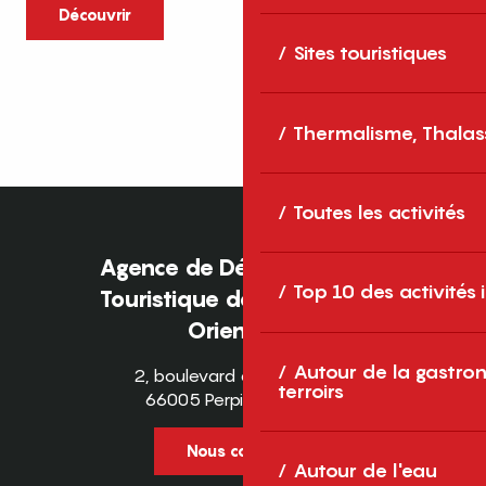
caractère et grands espaces naturels, les
Découvrir
Pyrénées-Orientales sont une destination
Sites touristiques
idéale pour partager des moments en
famille tout au long...
Thermalisme, Thalas
Toutes les activités
Agence de Développement
Top 10 des activités
Touristique des Pyrénées-
Orientales
Autour de la gastron
2, boulevard des Pyrénées
terroirs
66005 Perpignan Cedex
Nous contacter
Autour de l'eau