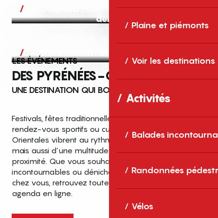
Aujourd’hui, demain et après-
demain
Plaine et piémonts
Grands événements
LES ÉVÉNEMENTS
Voir les destinations
DES PYRÉNÉES-ORIENTALES
UNE DESTINATION QUI BOUGE TOUTE L’ANNÉE
Activités
Festivals, fêtes traditionnelles, concerts, expositions,
rendez-vous sportifs ou culturels… les Pyrénées-
Balades incontourna
Orientales vibrent au rythme de grands temps forts
mais aussi d’une multitude d’événements de
proximité. Que vous souhaitiez vivre les
Top des événements et sorties
Randonnées pédestr
incontournables ou dénicher des sorties près de
en famille
chez vous, retrouvez toutes les infos dans notre
cet été dans les Pyrénées-Orientales
agenda en ligne.
!
Vélos
Entre mer Méditerranée, villages de