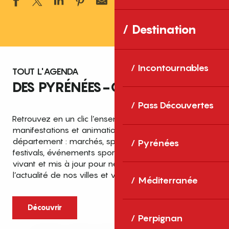
Ajouter aux 
Destination
Incontournables
TOUT L'AGENDA
DES PYRÉNÉES-ORIENTALES
Pass Découvertes
Retrouvez en un clic l’ensemble des fêtes,
manifestations et animations recensées dans le
département : marchés, spectacles, expositions,
Pyrénées
festivals, événements sportifs et culturels… un agenda
vivant et mis à jour pour ne rien manquer de
l’actualité de nos villes et villages.
Méditerranée
Découvrir
Perpignan