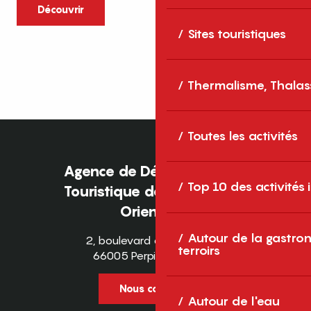
caractère et grands espaces naturels, les
Découvrir
Pyrénées-Orientales sont une destination
Sites touristiques
idéale pour partager des moments en
famille tout au long...
Thermalisme, Thalas
Toutes les activités
Agence de Développement
Top 10 des activités
Touristique des Pyrénées-
Orientales
Autour de la gastron
2, boulevard des Pyrénées
terroirs
66005 Perpignan Cedex
Nous contacter
Autour de l'eau