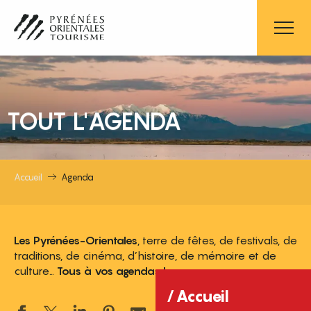
Aller
au
contenu
principal
TOUT L'AGENDA
Accueil
Agenda
Les Pyrénées-Orientales
, terre de fêtes, de festivals, de
traditions, de cinéma, d’histoire, de mémoire et de
culture…
Tous à vos agendas !
Accueil