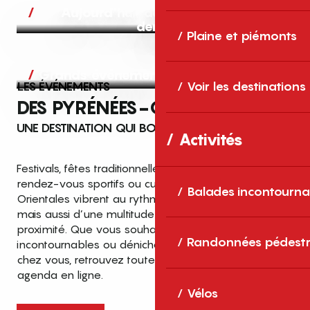
Aujourd’hui, demain et après-
demain
Plaine et piémonts
Grands événements
LES ÉVÉNEMENTS
Voir les destinations
DES PYRÉNÉES-ORIENTALES
UNE DESTINATION QUI BOUGE TOUTE L’ANNÉE
Activités
Festivals, fêtes traditionnelles, concerts, expositions,
rendez-vous sportifs ou culturels… les Pyrénées-
Balades incontourna
Orientales vibrent au rythme de grands temps forts
mais aussi d’une multitude d’événements de
proximité. Que vous souhaitiez vivre les
Top des événements et sorties
Randonnées pédestr
incontournables ou dénicher des sorties près de
en famille
chez vous, retrouvez toutes les infos dans notre
cet été dans les Pyrénées-Orientales
agenda en ligne.
!
Vélos
Entre mer Méditerranée, villages de