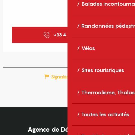
Balades incontourna
Randonnées pédestr
+33 4 68 22 88
▒▒
Vélos
Sites touristiques
Signaler une erreur
Thermalisme, Thalas
Toutes les activités
Agence de Développement