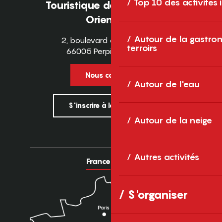
Top 10 des activités
Touristique des Pyrénées-
Orientales
Autour de la gastron
2, boulevard des Pyrénées
terroirs
66005 Perpignan Cedex
Nous contacter
Autour de l'eau
S'inscrire à la newsletter
Autour de la neige
Autres activités
France
Europe
S'organiser