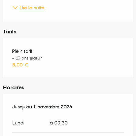
Lire la suite
Tarifs
Plein tarif
- 10 ans gratuit
5,00 €
Horaires
Du
Jusqu'au
20 juin 2026
1 novembre 2026
au
1 novembre 2026
Lundi
à 09:30