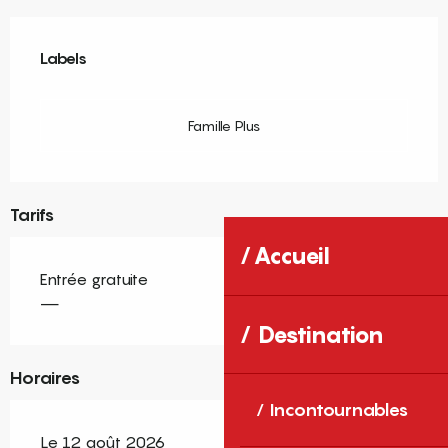
Offres de prestations
Labels
Labels
Famille Plus
Tarifs
Accueil
Entrée gratuite
—
Destination
Horaires
Incontournables
Le 12 août 2026