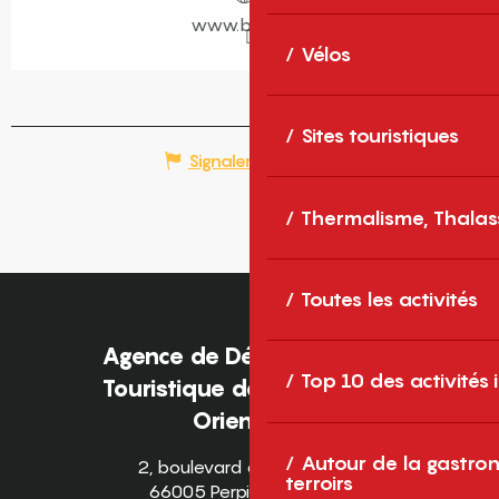
www.baixas.fr
Vélos
Sites touristiques
Signaler une erreur
Thermalisme, Thalas
Toutes les activités
Agence de Développement
Top 10 des activités
Touristique des Pyrénées-
Orientales
Autour de la gastron
2, boulevard des Pyrénées
terroirs
66005 Perpignan Cedex