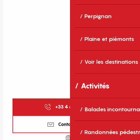
Perpignan
Plaine et piémonts
Voir les destinations
Activités
+33 4 68 64 22
▒▒
Balades incontourna
Contactez-nous
Randonnées pédestr