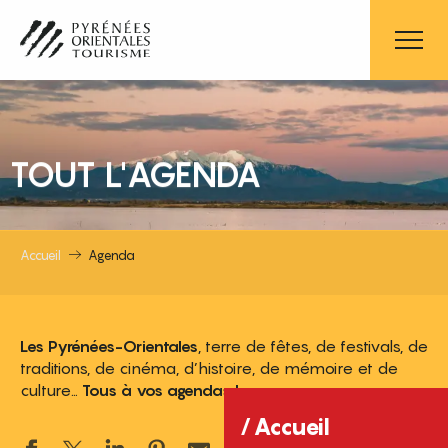
Aller
au
contenu
principal
TOUT L'AGENDA
Accueil
Agenda
Les Pyrénées-Orientales
, terre de fêtes, de festivals, de
traditions, de cinéma, d’histoire, de mémoire et de
culture…
Tous à vos agendas !
Accueil