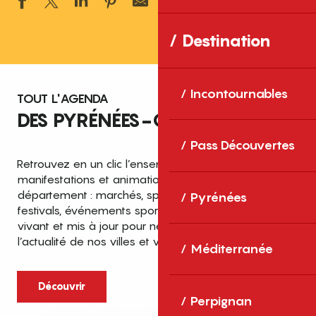
Ajouter aux 
Destination
Incontournables
TOUT L'AGENDA
DES PYRÉNÉES-ORIENTALES
Pass Découvertes
Retrouvez en un clic l’ensemble des fêtes,
manifestations et animations recensées dans le
département : marchés, spectacles, expositions,
Pyrénées
festivals, événements sportifs et culturels… un agenda
vivant et mis à jour pour ne rien manquer de
l’actualité de nos villes et villages.
Méditerranée
Découvrir
Perpignan