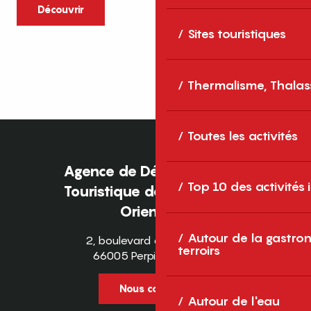
caractère et grands espaces naturels, les
Découvrir
Pyrénées-Orientales sont une destination
Sites touristiques
idéale pour partager des moments en
famille tout au long...
Thermalisme, Thalas
Toutes les activités
Agence de Développement
Top 10 des activités
Touristique des Pyrénées-
Orientales
Autour de la gastron
2, boulevard des Pyrénées
terroirs
66005 Perpignan Cedex
Nous contacter
Autour de l'eau