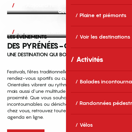
Aujourd’hui, demain et après-
demain
Plaine et piémonts
Grands événements
LES ÉVÉNEMENTS
Voir les destinations
DES PYRÉNÉES-ORIENTALES
UNE DESTINATION QUI BOUGE TOUTE L’ANNÉE
Activités
Festivals, fêtes traditionnelles, concerts, expositions,
rendez-vous sportifs ou culturels… les Pyrénées-
Balades incontourna
Orientales vibrent au rythme de grands temps forts
mais aussi d’une multitude d’événements de
proximité. Que vous souhaitiez vivre les
Top des événements et sorties
Randonnées pédestr
incontournables ou dénicher des sorties près de
en famille
chez vous, retrouvez toutes les infos dans notre
cet été dans les Pyrénées-Orientales
agenda en ligne.
!
Vélos
Entre mer Méditerranée, villages de