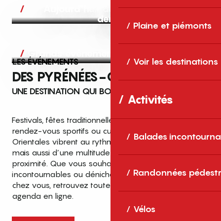
Aujourd’hui, demain et après-
demain
Plaine et piémonts
Grands événements
LES ÉVÉNEMENTS
Voir les destinations
DES PYRÉNÉES-ORIENTALES
UNE DESTINATION QUI BOUGE TOUTE L’ANNÉE
Activités
Festivals, fêtes traditionnelles, concerts, expositions,
rendez-vous sportifs ou culturels… les Pyrénées-
Balades incontourna
Orientales vibrent au rythme de grands temps forts
mais aussi d’une multitude d’événements de
proximité. Que vous souhaitiez vivre les
Top des événements et sorties
Randonnées pédestr
incontournables ou dénicher des sorties près de
en famille
chez vous, retrouvez toutes les infos dans notre
cet été dans les Pyrénées-Orientales
agenda en ligne.
!
Vélos
Entre mer Méditerranée, villages de