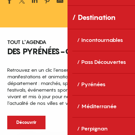
Ajouter aux 
Destination
Incontournables
TOUT L'AGENDA
DES PYRÉNÉES-ORIENTALES
Pass Découvertes
Retrouvez en un clic l’ensemble des fêtes,
manifestations et animations recensées dans le
département : marchés, spectacles, expositions,
Pyrénées
festivals, événements sportifs et culturels… un agenda
vivant et mis à jour pour ne rien manquer de
l’actualité de nos villes et villages.
Méditerranée
Découvrir
Perpignan