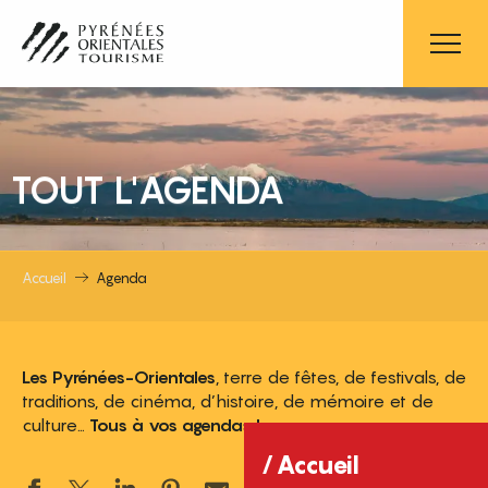
Aller
au
contenu
principal
TOUT L'AGENDA
Accueil
Agenda
Les Pyrénées-Orientales
, terre de fêtes, de festivals, de
traditions, de cinéma, d’histoire, de mémoire et de
culture…
Tous à vos agendas !
Accueil