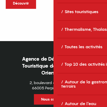
caractère et grands espaces naturels, les
Découvrir
Pyrénées-Orientales sont une destination
Sites touristiques
idéale pour partager des moments en
famille tout au long...
Thermalisme, Thalas
Toutes les activités
Agence de Développement
Top 10 des activités
Touristique des Pyrénées-
Orientales
Autour de la gastron
2, boulevard des Pyrénées
terroirs
66005 Perpignan Cedex
Nous contacter
Autour de l'eau