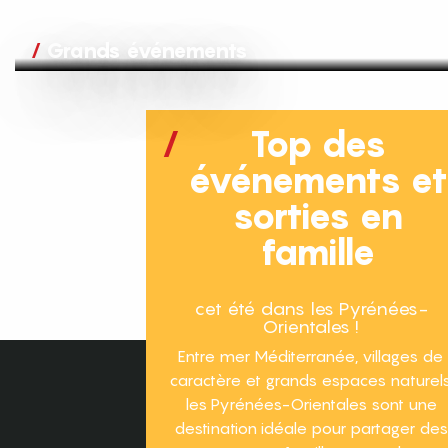
Grands événements
Top des
événements e
sorties en
famille
cet été dans les Pyrénées-
Orientales !
Entre mer Méditerranée, villages de
caractère et grands espaces naturels
les Pyrénées-Orientales sont une
destination idéale pour partager des