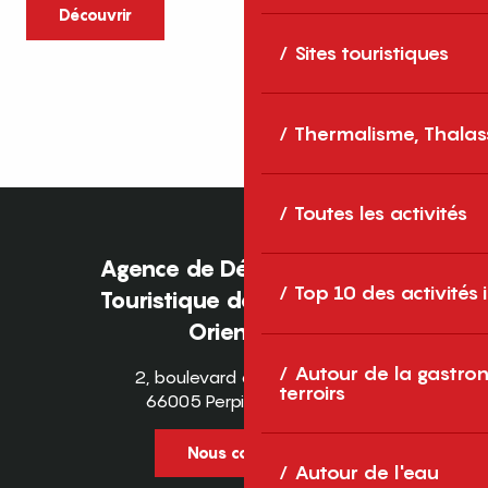
caractère et grands espaces naturels, les
Découvrir
Pyrénées-Orientales sont une destination
Sites touristiques
idéale pour partager des moments en
famille tout au long...
Thermalisme, Thalas
Toutes les activités
Agence de Développement
Top 10 des activités
Touristique des Pyrénées-
Orientales
Autour de la gastron
2, boulevard des Pyrénées
terroirs
66005 Perpignan Cedex
Nous contacter
Autour de l'eau