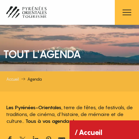
Aller
au
contenu
principal
TOUT L'AGENDA
Accueil
Agenda
Les Pyrénées-Orientales
, terre de fêtes, de festivals, de
traditions, de cinéma, d’histoire, de mémoire et de
culture…
Tous à vos agendas !
Accueil