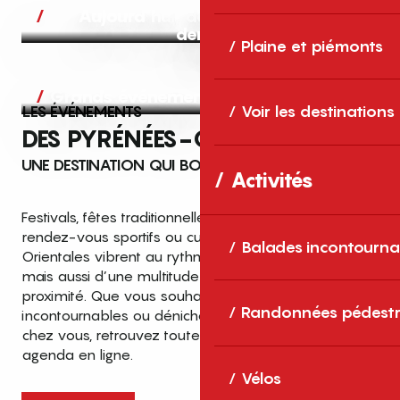
Aujourd’hui, demain et après-
demain
Plaine et piémonts
Grands événements
LES ÉVÉNEMENTS
Voir les destinations
DES PYRÉNÉES-ORIENTALES
UNE DESTINATION QUI BOUGE TOUTE L’ANNÉE
Activités
Festivals, fêtes traditionnelles, concerts, expositions,
rendez-vous sportifs ou culturels… les Pyrénées-
Balades incontourna
Orientales vibrent au rythme de grands temps forts
mais aussi d’une multitude d’événements de
proximité. Que vous souhaitiez vivre les
Top des événements et sorties
Randonnées pédestr
incontournables ou dénicher des sorties près de
en famille
chez vous, retrouvez toutes les infos dans notre
cet été dans les Pyrénées-Orientales
agenda en ligne.
!
Vélos
Entre mer Méditerranée, villages de