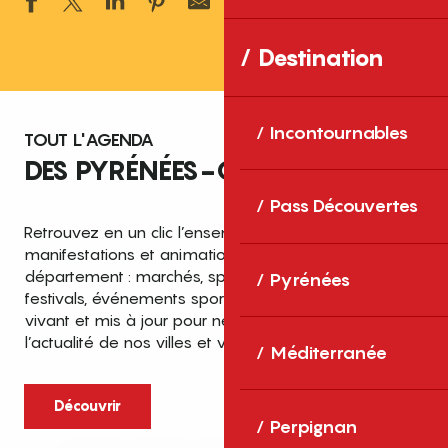
Ajouter aux 
Destination
Incontournables
TOUT L'AGENDA
DES PYRÉNÉES-ORIENTALES
Pass Découvertes
Retrouvez en un clic l’ensemble des fêtes,
manifestations et animations recensées dans le
département : marchés, spectacles, expositions,
Pyrénées
festivals, événements sportifs et culturels… un agenda
vivant et mis à jour pour ne rien manquer de
l’actualité de nos villes et villages.
Méditerranée
Découvrir
Perpignan