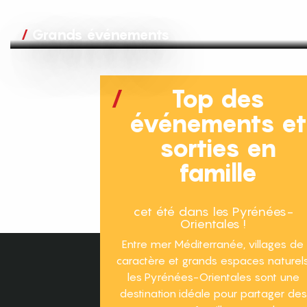
Grands événements
Top des
événements e
sorties en
famille
cet été dans les Pyrénées-
Orientales !
Entre mer Méditerranée, villages de
caractère et grands espaces naturels
les Pyrénées-Orientales sont une
destination idéale pour partager des