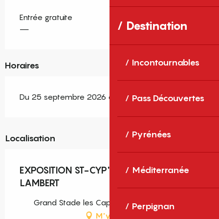
Entrée gratuite
Destination
—
Incontournables
Horaires
Du 25 septembre 2026 au 13 novembre 2026
Pass Découvertes
Pyrénées
Localisation
EXPOSITION ST-CYP'ART BARBARA
Méditerranée
LAMBERT
Grand Stade les Capellans, Saint-Cyprien
Perpignan
M'y rendre