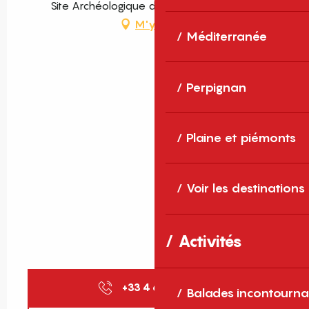
Site Archéologique de Ruscino, Perpignan
M'y rendre
Méditerranée
Perpignan
Plaine et piémonts
Voir les destinations
Activités
+33 4 68 66 30
▒▒
Balades incontourna