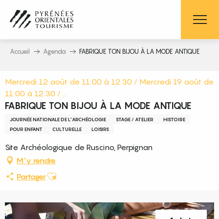
Aller
au
contenu
principal
Accueil
Agenda
FABRIQUE TON BIJOU À LA MODE ANTIQUE
Mercredi 12 août de 11:00 à 12:30 / Mercredi 19 août de
11:00 à 12:30 / ...
FABRIQUE TON BIJOU À LA MODE ANTIQUE
JOURNÉE NATIONALE DE L'ARCHÉOLOGIE
STAGE / ATELIER
HISTOIRE
POUR ENFANT
CULTURELLE
LOISIRS
Site Archéologique de Ruscino, Perpignan
M'y rendre
Ajouter aux favoris
Partager