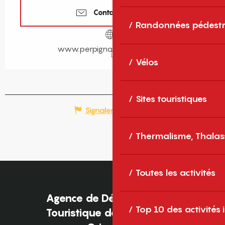
Contactez-nous
Randonnées pédestr
www.perpignantourisme.com
Vélos
Sites touristiques
Signaler une erreur
Thermalisme, Thalas
Toutes les activités
Agence de Développement
Top 10 des activités
Touristique des Pyrénées-