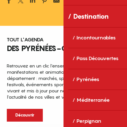
Ajouter aux 
Destination
Incontournables
TOUT L'AGENDA
DES PYRÉNÉES-ORIENTALES
Pass Découvertes
Retrouvez en un clic l’ensemble des fêtes,
manifestations et animations recensées dans le
département : marchés, spectacles, expositions,
Pyrénées
festivals, événements sportifs et culturels… un agenda
vivant et mis à jour pour ne rien manquer de
l’actualité de nos villes et villages.
Méditerranée
Découvrir
Perpignan