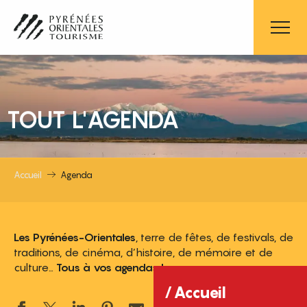
Aller
au
contenu
principal
TOUT L'AGENDA
Accueil
Agenda
Les Pyrénées-Orientales
, terre de fêtes, de festivals, de
traditions, de cinéma, d’histoire, de mémoire et de
culture…
Tous à vos agendas !
Accueil