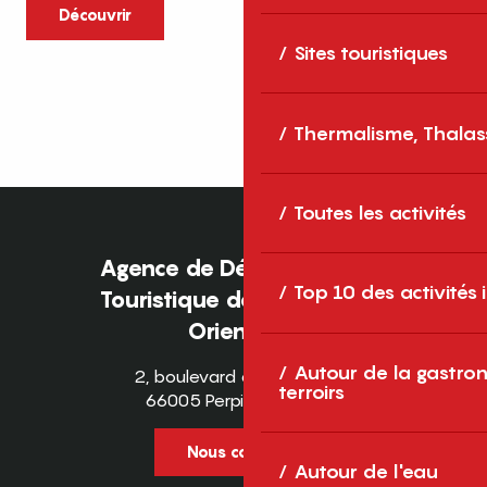
caractère et grands espaces naturels, les
Découvrir
Pyrénées-Orientales sont une destination
Sites touristiques
idéale pour partager des moments en
famille tout au long...
Thermalisme, Thalas
Toutes les activités
Agence de Développement
Top 10 des activités
Touristique des Pyrénées-
Orientales
Autour de la gastron
2, boulevard des Pyrénées
terroirs
66005 Perpignan Cedex
Nous contacter
Autour de l'eau