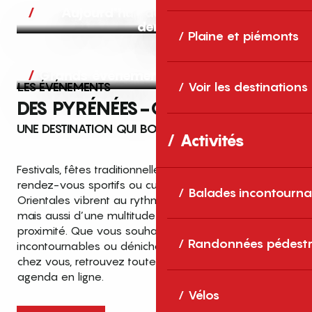
Aujourd’hui, demain et après-
demain
Plaine et piémonts
Grands événements
LES ÉVÉNEMENTS
Voir les destinations
DES PYRÉNÉES-ORIENTALES
UNE DESTINATION QUI BOUGE TOUTE L’ANNÉE
Activités
Festivals, fêtes traditionnelles, concerts, expositions,
rendez-vous sportifs ou culturels… les Pyrénées-
Balades incontourna
Orientales vibrent au rythme de grands temps forts
mais aussi d’une multitude d’événements de
proximité. Que vous souhaitiez vivre les
Top des événements et sorties
Randonnées pédestr
incontournables ou dénicher des sorties près de
en famille
chez vous, retrouvez toutes les infos dans notre
cet été dans les Pyrénées-Orientales
agenda en ligne.
!
Vélos
Entre mer Méditerranée, villages de