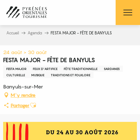
Aller
au
contenu
principal
Accueil
Agenda
FESTA MAJOR - FÊTE DE BANYULS
24 août > 30 août
FESTA MAJOR - FÊTE DE BANYULS
FESTA MAJOR
FEUX D'ARTIFICE
FÊTE TRADITIONNELLE
SARDANES
CULTURELLE
MUSIQUE
TRADITIONS ET FOLKLORE
Banyuls-sur-Mer
M'y rendre
Ajouter aux favoris
Partager