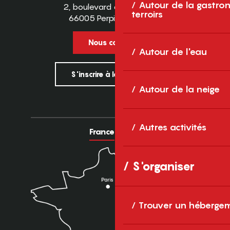
Autour de la gastron
2, boulevard des Pyrénées
terroirs
66005 Perpignan Cedex
Nous contacter
Autour de l'eau
S'inscrire à la newsletter
Autour de la neige
Autres activités
France
Europe
S'organiser
Trouver un héberge