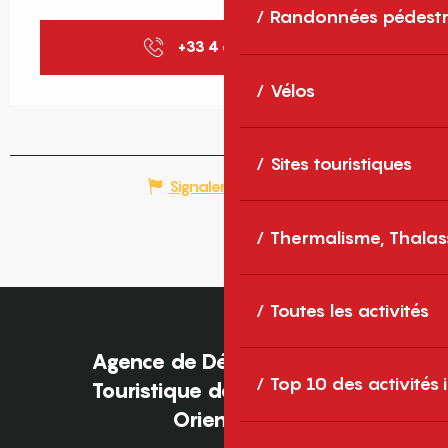
Randonnées pédestr
+33 4 68 88 78
▒▒
Vélos
Sites touristiques
Signaler une erreur
Thermalisme, Thalas
Toutes les activités
Agence de Développement
Top 10 des activités
Touristique des Pyrénées-
Orientales