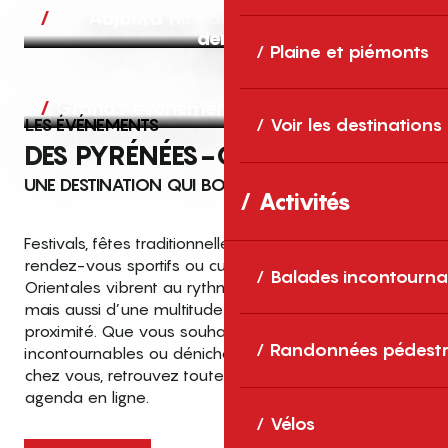
Aujourd’hui, demain et après-
demain
Plaine et piémonts
Grands événements
LES ÉVÉNEMENTS
Voir les destinations
DES PYRÉNÉES-ORIENTALES
UNE DESTINATION QUI BOUGE TOUTE L’ANNÉE
Activités
Festivals, fêtes traditionnelles, concerts, expositions,
rendez-vous sportifs ou culturels… les Pyrénées-
Balades incontourna
Orientales vibrent au rythme de grands temps forts
mais aussi d’une multitude d’événements de
proximité. Que vous souhaitiez vivre les
Top des événements et sorties
Randonnées pédestr
incontournables ou dénicher des sorties près de
en famille
chez vous, retrouvez toutes les infos dans notre
cet été dans les Pyrénées-Orientales
agenda en ligne.
!
Vélos
Entre mer Méditerranée, villages de