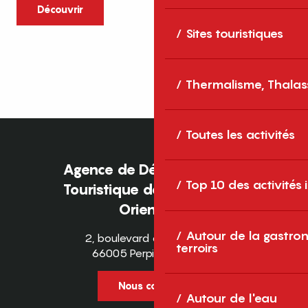
caractère et grands espaces naturels, les
Découvrir
Pyrénées-Orientales sont une destination
Sites touristiques
idéale pour partager des moments en
famille tout au long...
Thermalisme, Thalas
Toutes les activités
Agence de Développement
Top 10 des activités
Touristique des Pyrénées-
Orientales
Autour de la gastron
2, boulevard des Pyrénées
terroirs
66005 Perpignan Cedex
Nous contacter
Autour de l'eau