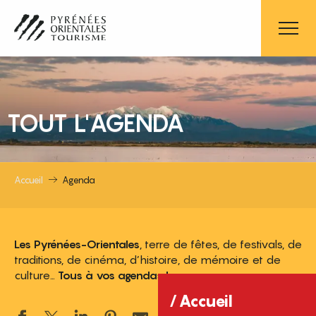
Aller
au
contenu
principal
TOUT L'AGENDA
Accueil
Agenda
Les Pyrénées-Orientales
, terre de fêtes, de festivals, de
traditions, de cinéma, d’histoire, de mémoire et de
culture…
Tous à vos agendas !
Accueil