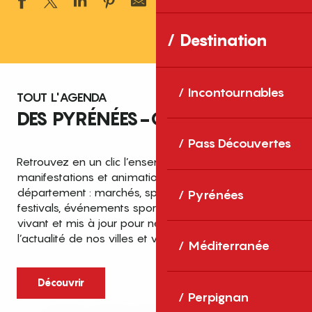
Ajouter aux 
Destination
Incontournables
TOUT L'AGENDA
DES PYRÉNÉES-ORIENTALES
Pass Découvertes
Retrouvez en un clic l’ensemble des fêtes,
manifestations et animations recensées dans le
département : marchés, spectacles, expositions,
Pyrénées
festivals, événements sportifs et culturels… un agenda
vivant et mis à jour pour ne rien manquer de
l’actualité de nos villes et villages.
Méditerranée
Découvrir
Perpignan