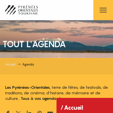
Aller
au
contenu
principal
TOUT L'AGENDA
Accueil
Agenda
Les Pyrénées-Orientales
, terre de fêtes, de festivals, de
traditions, de cinéma, d’histoire, de mémoire et de
culture…
Tous à vos agendas !
Accueil