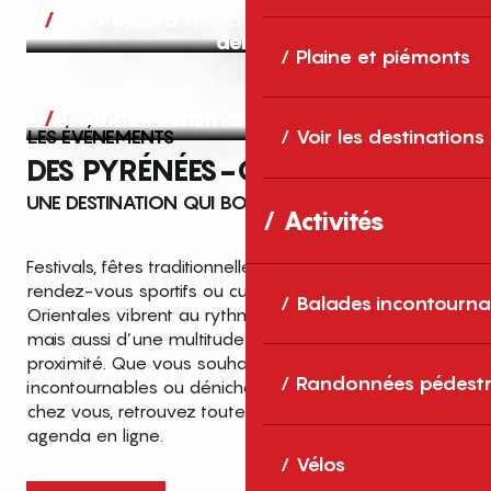
Aujourd’hui, demain et après-
demain
Plaine et piémonts
Grands événements
LES ÉVÉNEMENTS
Voir les destinations
DES PYRÉNÉES-ORIENTALES
UNE DESTINATION QUI BOUGE TOUTE L’ANNÉE
Activités
Festivals, fêtes traditionnelles, concerts, expositions,
rendez-vous sportifs ou culturels… les Pyrénées-
Balades incontourna
Orientales vibrent au rythme de grands temps forts
mais aussi d’une multitude d’événements de
proximité. Que vous souhaitiez vivre les
Top des événements et sorties
Randonnées pédestr
incontournables ou dénicher des sorties près de
en famille
chez vous, retrouvez toutes les infos dans notre
cet été dans les Pyrénées-Orientales
agenda en ligne.
!
Vélos
Entre mer Méditerranée, villages de