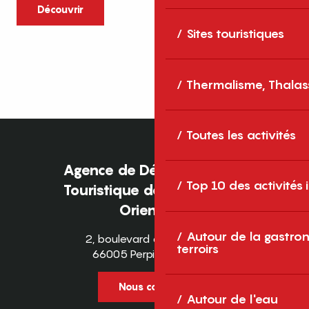
caractère et grands espaces naturels, les
Découvrir
Pyrénées-Orientales sont une destination
Sites touristiques
idéale pour partager des moments en
famille tout au long...
Thermalisme, Thalas
Toutes les activités
Agence de Développement
Top 10 des activités
Touristique des Pyrénées-
Orientales
Autour de la gastron
2, boulevard des Pyrénées
terroirs
66005 Perpignan Cedex
Nous contacter
Autour de l'eau