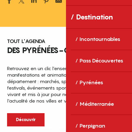
Ajouter aux 
Destination
Incontournables
TOUT L'AGENDA
DES PYRÉNÉES-ORIENTALES
Pass Découvertes
Retrouvez en un clic l’ensemble des fêtes,
manifestations et animations recensées dans le
département : marchés, spectacles, expositions,
Pyrénées
festivals, événements sportifs et culturels… un agenda
vivant et mis à jour pour ne rien manquer de
l’actualité de nos villes et villages.
Méditerranée
Découvrir
Perpignan