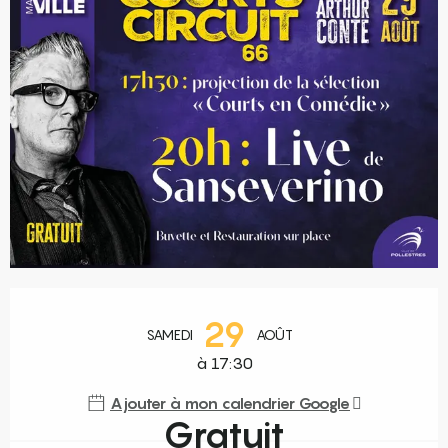
Ouverture et coordonnées
29
SAMEDI
AOÛT
à 17:30
Ajouter à mon calendrier Google
Gratuit