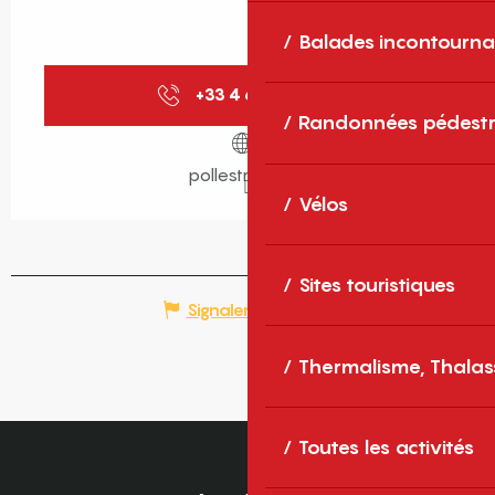
Balades incontourna
+33 4 68 54 51
▒▒
Randonnées pédestr
pollestres.com
Vélos
Sites touristiques
Signaler une erreur
Thermalisme, Thalas
Toutes les activités