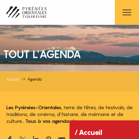
Aller
au
contenu
principal
TOUT L'AGENDA
Accueil
Agenda
Les Pyrénées-Orientales
, terre de fêtes, de festivals, de
traditions, de cinéma, d’histoire, de mémoire et de
culture…
Tous à vos agendas !
Accueil