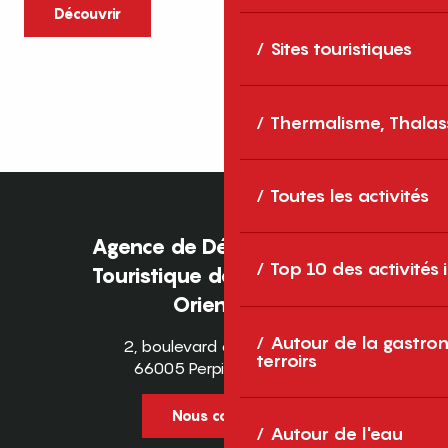
caractère et grands espaces naturels, les
Découvrir
Pyrénées-Orientales sont une destination
Sites touristiques
idéale pour partager des moments en
famille tout au long...
Thermalisme, Thalas
Toutes les activités
Agence de Développement
Top 10 des activités
Touristique des Pyrénées-
Orientales
Autour de la gastron
2, boulevard des Pyrénées
terroirs
66005 Perpignan Cedex
Nous contacter
Autour de l'eau