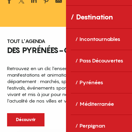
Ajouter aux 
Destination
Incontournables
TOUT L'AGENDA
DES PYRÉNÉES-ORIENTALES
Pass Découvertes
Retrouvez en un clic l’ensemble des fêtes,
manifestations et animations recensées dans le
département : marchés, spectacles, expositions,
Pyrénées
festivals, événements sportifs et culturels… un agenda
vivant et mis à jour pour ne rien manquer de
l’actualité de nos villes et villages.
Méditerranée
Découvrir
Perpignan