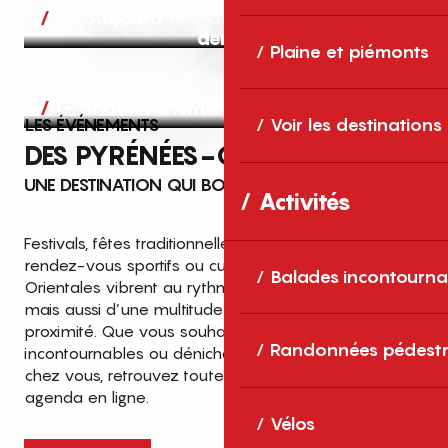
Aujourd’hui, demain et après-
demain
Plaine et piémonts
Grands événements
LES ÉVÉNEMENTS
Voir les destinations
DES PYRÉNÉES-ORIENTALES
UNE DESTINATION QUI BOUGE TOUTE L’ANNÉE
Activités
Festivals, fêtes traditionnelles, concerts, expositions,
rendez-vous sportifs ou culturels… les Pyrénées-
Balades incontourna
Orientales vibrent au rythme de grands temps forts
mais aussi d’une multitude d’événements de
proximité. Que vous souhaitiez vivre les
Top des événements et sorties
Randonnées pédestr
incontournables ou dénicher des sorties près de
en famille
chez vous, retrouvez toutes les infos dans notre
cet été dans les Pyrénées-Orientales
agenda en ligne.
!
Vélos
Entre mer Méditerranée, villages de