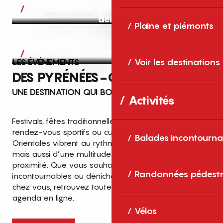
Aujourd’hui, demain et après-
demain
Plaine et piémonts
Grands événements
LES ÉVÉNEMENTS
Voir les destinations
DES PYRÉNÉES-ORIENTALES
UNE DESTINATION QUI BOUGE TOUTE L’ANNÉE
Activités
Festivals, fêtes traditionnelles, concerts, expositions,
rendez-vous sportifs ou culturels… les Pyrénées-
Balades incontourna
Orientales vibrent au rythme de grands temps forts
mais aussi d’une multitude d’événements de
proximité. Que vous souhaitiez vivre les
Top des événements et sorties
Randonnées pédestr
incontournables ou dénicher des sorties près de
en famille
chez vous, retrouvez toutes les infos dans notre
cet été dans les Pyrénées-Orientales
agenda en ligne.
!
Vélos
Entre mer Méditerranée, villages de