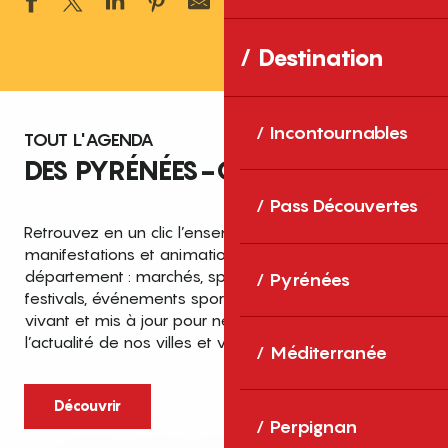
Ajouter aux 
Destination
Incontournables
TOUT L'AGENDA
DES PYRÉNÉES-ORIENTALES
Pass Découvertes
Retrouvez en un clic l’ensemble des fêtes,
manifestations et animations recensées dans le
département : marchés, spectacles, expositions,
Pyrénées
festivals, événements sportifs et culturels… un agenda
vivant et mis à jour pour ne rien manquer de
l’actualité de nos villes et villages.
Méditerranée
Découvrir
Perpignan