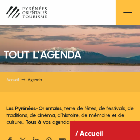
Aller
au
contenu
principal
TOUT L'AGENDA
Accueil
Agenda
Les Pyrénées-Orientales
, terre de fêtes, de festivals, de
traditions, de cinéma, d’histoire, de mémoire et de
culture…
Tous à vos agendas !
Accueil