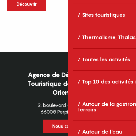
caractère et grands espaces naturels, les
Découvrir
Pyrénées-Orientales sont une destination
Sites touristiques
idéale pour partager des moments en
famille tout au long...
Thermalisme, Thalas
Toutes les activités
Agence de Développement
Top 10 des activités
Touristique des Pyrénées-
Orientales
Autour de la gastron
2, boulevard des Pyrénées
terroirs
66005 Perpignan Cedex
Nous contacter
Autour de l'eau