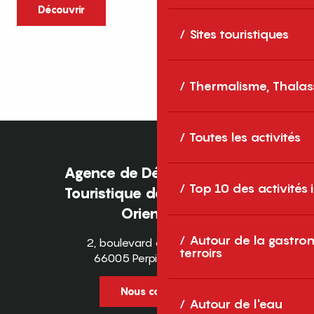
caractère et grands espaces naturels, les
Découvrir
Pyrénées-Orientales sont une destination
Sites touristiques
idéale pour partager des moments en
famille tout au long...
Thermalisme, Thalas
Toutes les activités
Agence de Développement
Top 10 des activités
Touristique des Pyrénées-
Orientales
Autour de la gastron
2, boulevard des Pyrénées
terroirs
66005 Perpignan Cedex
Nous contacter
Autour de l'eau