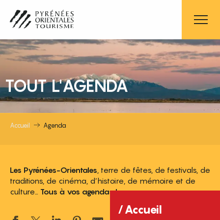
Aller
au
contenu
principal
TOUT L'AGENDA
Accueil
Agenda
Les Pyrénées-Orientales
, terre de fêtes, de festivals, de
traditions, de cinéma, d’histoire, de mémoire et de
culture…
Tous à vos agendas !
Accueil