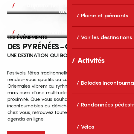
Aujourd’hui, demain et après-
demain
Plaine et piémonts
Grands événements
LES ÉVÉNEMENTS
Voir les destinations
DES PYRÉNÉES-ORIENTALES
UNE DESTINATION QUI BOUGE TOUTE L’ANNÉE
Activités
Festivals, fêtes traditionnelles, concerts, expositions,
rendez-vous sportifs ou culturels… les Pyrénées-
Balades incontourna
Orientales vibrent au rythme de grands temps forts
mais aussi d’une multitude d’événements de
proximité. Que vous souhaitiez vivre les
Top des événements et sorties
Randonnées pédestr
incontournables ou dénicher des sorties près de
en famille
chez vous, retrouvez toutes les infos dans notre
cet été dans les Pyrénées-Orientales
agenda en ligne.
!
Vélos
Entre mer Méditerranée, villages de