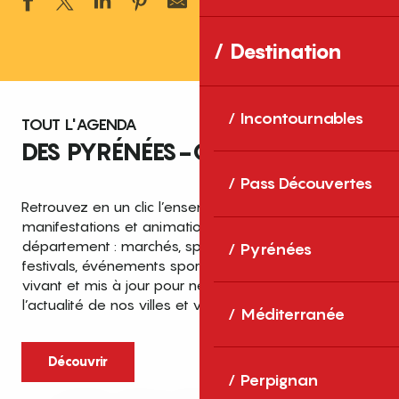
Ajouter aux 
Destination
Incontournables
TOUT L'AGENDA
DES PYRÉNÉES-ORIENTALES
Pass Découvertes
Retrouvez en un clic l’ensemble des fêtes,
manifestations et animations recensées dans le
département : marchés, spectacles, expositions,
Pyrénées
festivals, événements sportifs et culturels… un agenda
vivant et mis à jour pour ne rien manquer de
l’actualité de nos villes et villages.
Méditerranée
Découvrir
Perpignan