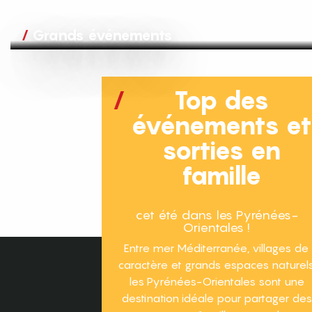
Grands événements
Top des
événements e
sorties en
famille
cet été dans les Pyrénées-
Orientales !
Entre mer Méditerranée, villages de
caractère et grands espaces naturels
les Pyrénées-Orientales sont une
destination idéale pour partager des