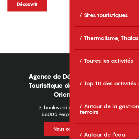
caractère et grands espaces naturels, les
Découvrir
Pyrénées-Orientales sont une destination
Sites touristiques
idéale pour partager des moments en
famille tout au long...
Thermalisme, Thalas
Toutes les activités
Agence de Développement
Top 10 des activités
Touristique des Pyrénées-
Orientales
Autour de la gastron
2, boulevard des Pyrénées
terroirs
66005 Perpignan Cedex
Nous contacter
Autour de l'eau