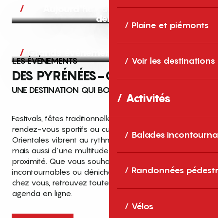
Aujourd’hui, demain et après-
demain
Plaine et piémonts
Grands événements
LES ÉVÉNEMENTS
Voir les destinations
DES PYRÉNÉES-ORIENTALES
UNE DESTINATION QUI BOUGE TOUTE L’ANNÉE
Activités
Festivals, fêtes traditionnelles, concerts, expositions,
rendez-vous sportifs ou culturels… les Pyrénées-
Balades incontourna
Orientales vibrent au rythme de grands temps forts
mais aussi d’une multitude d’événements de
proximité. Que vous souhaitiez vivre les
Top des événements et sorties
Randonnées pédestr
incontournables ou dénicher des sorties près de
en famille
chez vous, retrouvez toutes les infos dans notre
cet été dans les Pyrénées-Orientales
agenda en ligne.
!
Vélos
Entre mer Méditerranée, villages de