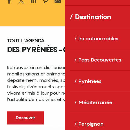
Ajouter aux 
Destination
Incontournables
TOUT L'AGENDA
DES PYRÉNÉES-ORIENTALES
Pass Découvertes
Retrouvez en un clic l’ensemble des fêtes,
manifestations et animations recensées dans le
département : marchés, spectacles, expositions,
Pyrénées
festivals, événements sportifs et culturels… un agenda
vivant et mis à jour pour ne rien manquer de
l’actualité de nos villes et villages.
Méditerranée
Découvrir
Perpignan