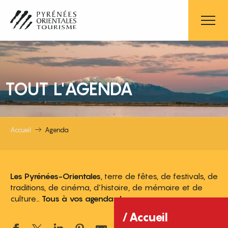
Aller
au
contenu
principal
TOUT L'AGENDA
Accueil
Agenda
Les Pyrénées-Orientales
, terre de fêtes, de festivals, de
traditions, de cinéma, d’histoire, de mémoire et de
culture…
Tous à vos agendas !
Accueil