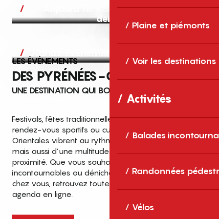
Aujourd’hui, demain et après-
demain
Plaine et piémonts
Grands événements
LES ÉVÉNEMENTS
Voir les destinations
DES PYRÉNÉES-ORIENTALES
UNE DESTINATION QUI BOUGE TOUTE L’ANNÉE
Activités
Festivals, fêtes traditionnelles, concerts, expositions,
rendez-vous sportifs ou culturels… les Pyrénées-
Balades incontourna
Orientales vibrent au rythme de grands temps forts
mais aussi d’une multitude d’événements de
proximité. Que vous souhaitiez vivre les
Top des événements et sorties
Randonnées pédestr
incontournables ou dénicher des sorties près de
en famille
chez vous, retrouvez toutes les infos dans notre
cet été dans les Pyrénées-Orientales
agenda en ligne.
!
Vélos
Entre mer Méditerranée, villages de