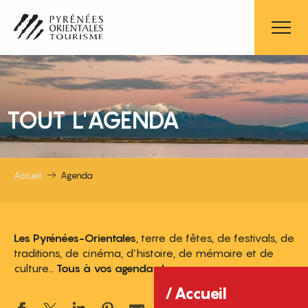
Aller
au
contenu
principal
TOUT L'AGENDA
Accueil
Agenda
Les Pyrénées-Orientales
, terre de fêtes, de festivals, de
traditions, de cinéma, d’histoire, de mémoire et de
culture…
Tous à vos agendas !
Accueil