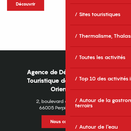
caractère et grands espaces naturels, les
Découvrir
Pyrénées-Orientales sont une destination
Sites touristiques
idéale pour partager des moments en
famille tout au long...
Thermalisme, Thalas
Toutes les activités
Agence de Développement
Top 10 des activités
Touristique des Pyrénées-
Orientales
Autour de la gastron
2, boulevard des Pyrénées
terroirs
66005 Perpignan Cedex
Nous contacter
Autour de l'eau