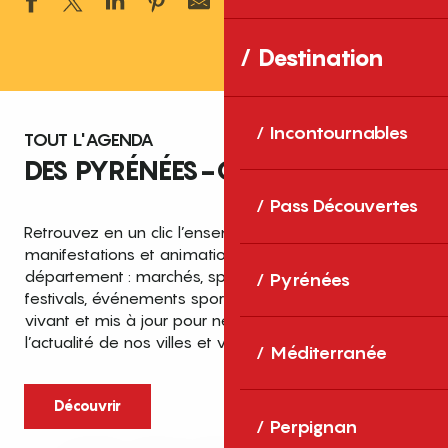
Ajouter aux 
Destination
Incontournables
TOUT L'AGENDA
DES PYRÉNÉES-ORIENTALES
Pass Découvertes
Retrouvez en un clic l’ensemble des fêtes,
manifestations et animations recensées dans le
département : marchés, spectacles, expositions,
Pyrénées
festivals, événements sportifs et culturels… un agenda
vivant et mis à jour pour ne rien manquer de
l’actualité de nos villes et villages.
Méditerranée
Découvrir
Perpignan