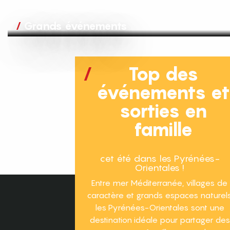
Grands événements
Top des
événements e
sorties en
famille
cet été dans les Pyrénées-
Orientales !
Entre mer Méditerranée, villages de
caractère et grands espaces naturels
les Pyrénées-Orientales sont une
destination idéale pour partager des