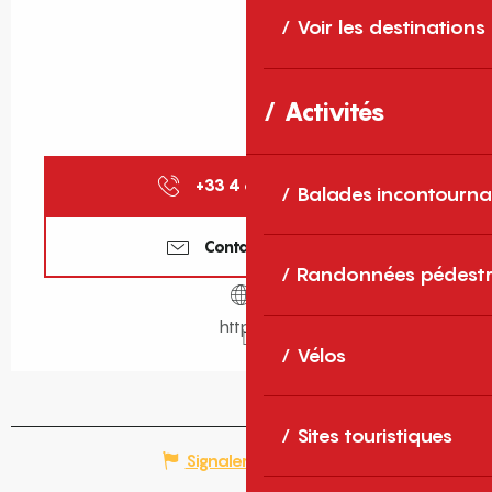
Voir les destinations
Activités
+33 4 68 86 72
▒▒
Balades incontourna
Contactez-nous
Randonnées pédestr
http(s)
Vélos
Sites touristiques
Signaler une erreur