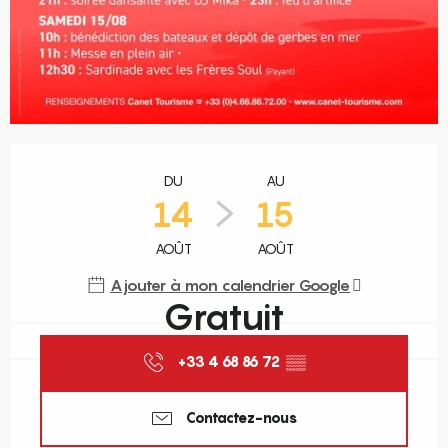
Ouverture et coordonnées
DU
AU
14
15
AOÛT
AOÛT
Ajouter à mon calendrier Google
Gratuit
+33 4 68 86 72
▒▒
Contactez-nous