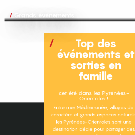
Grands événements
Top des
événements e
sorties en
famille
cet été dans les Pyrénées-
Orientales !
Entre mer Méditerranée, villages de
caractère et grands espaces naturels
les Pyrénées-Orientales sont une
destination idéale pour partager des