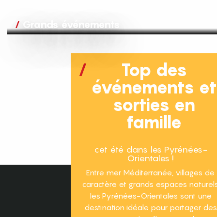
Grands événements
Top des
événements e
sorties en
famille
cet été dans les Pyrénées-
Orientales !
Entre mer Méditerranée, villages de
caractère et grands espaces naturels
les Pyrénées-Orientales sont une
destination idéale pour partager des