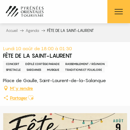
Aller
au
contenu
principal
Accueil
Agenda
FÊTE DE LA SAINT-LAURENT
Lundi 10 août de 18:00 à 01:30
FÊTE DE LA SAINT-LAURENT
CONCERT
DÉFILÉ CORTÈGE PARADE
RASSEMBLEMENT / RÉUNION
SPECTACLE
SARDANES
MUSIQUE
TRADITIONS ET FOLKLORE
Place de Gaulle, Saint-Laurent-de-la-Salanque
M'y rendre
Ajouter aux favoris
Partager