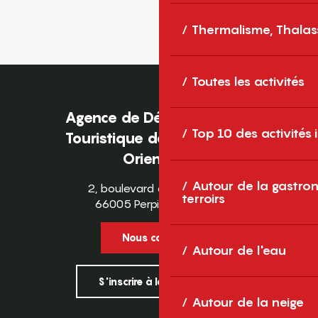
Thermalisme, Thalas
Toutes les activités
Agence de Développement
Top 10 des activités
Touristique des Pyrénées-
Orientales
Autour de la gastron
2, boulevard des Pyrénées
terroirs
66005 Perpignan Cedex
Nous contacter
Autour de l'eau
S'inscrire à la newsletter
Autour de la neige