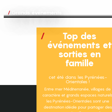
Grands événements
Top des
événements e
sorties en
famille
cet été dans les Pyrénées-
Orientales !
Entre mer Méditerranée, villages de
caractère et grands espaces naturels
les Pyrénées-Orientales sont une
destination idéale pour partager des