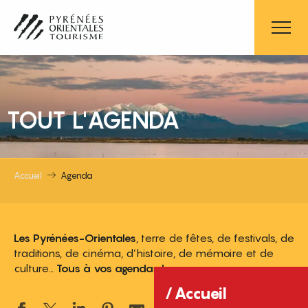
Aller
au
contenu
principal
TOUT L'AGENDA
Accueil
Agenda
Les Pyrénées-Orientales
, terre de fêtes, de festivals, de
traditions, de cinéma, d’histoire, de mémoire et de
culture…
Tous à vos agendas !
Accueil