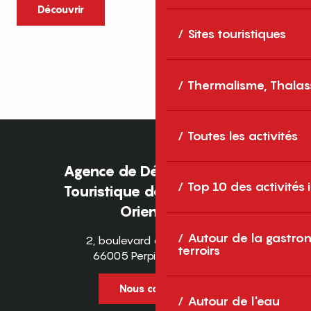
caractère et grands espaces naturels, les
Découvrir
Pyrénées-Orientales sont une destination
Sites touristiques
idéale pour partager des moments en
famille tout au long...
Thermalisme, Thalas
Toutes les activités
Agence de Développement
Top 10 des activités
Touristique des Pyrénées-
Orientales
Autour de la gastron
2, boulevard des Pyrénées
terroirs
66005 Perpignan Cedex
Nous contacter
Autour de l'eau