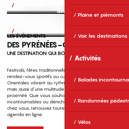
Aujourd’hui, demain et après-
demain
Plaine et piémonts
Grands événements
LES ÉVÉNEMENTS
Voir les destinations
DES PYRÉNÉES-ORIENTALES
UNE DESTINATION QUI BOUGE TOUTE L’ANNÉE
Activités
Festivals, fêtes traditionnelles, concerts, expositions,
rendez-vous sportifs ou culturels… les Pyrénées-
Balades incontourna
Orientales vibrent au rythme de grands temps forts
mais aussi d’une multitude d’événements de
proximité. Que vous souhaitiez vivre les
Top des événements et sorties
Randonnées pédestr
incontournables ou dénicher des sorties près de
en famille
chez vous, retrouvez toutes les infos dans notre
cet été dans les Pyrénées-Orientales
agenda en ligne.
!
Vélos
Entre mer Méditerranée, villages de