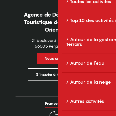
Toutes les activités
Agence de Développement
Top 10 des activités
Touristique des Pyrénées-
Orientales
Autour de la gastron
2, boulevard des Pyrénées
terroirs
66005 Perpignan Cedex
Nous contacter
Autour de l'eau
S'inscrire à la newsletter
Autour de la neige
Autres activités
France
Europe