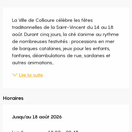
Description
La Ville de Collioure célèbre les fêtes 
traditionnelles de la Saint-Vincent du 14 au 18 
août. Durant cinq jours, la cité s’anime au rythme 
de nombreuses festivités : processions en mer 
de barques catalanes, jeux pour les enfants, 
fanfares, déambulations de rue, sardanes et 
autres animations...
Lire la suite
Horaires
Du
Jusqu'au
31 juillet 2026
18 août 2026
au
18 août 2026