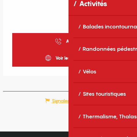
Activités
Balades incontourna
Appeler
Randonnées pédestr
Voir les sites web
Vélos
Sites touristiques
Signaler une erreur
Thermalisme, Thalas