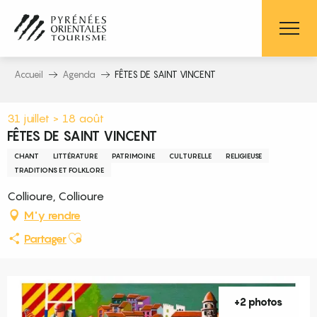
Aller
au
contenu
principal
Accueil
Agenda
FÊTES DE SAINT VINCENT
31 juillet > 18 août
FÊTES DE SAINT VINCENT
CHANT
LITTÉRATURE
PATRIMOINE
CULTURELLE
RELIGIEUSE
TRADITIONS ET FOLKLORE
Collioure, Collioure
M'y rendre
Ajouter aux favoris
Partager
+2 photos